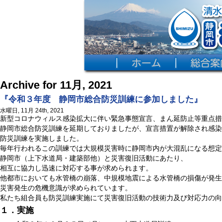
Archive for 11月, 2021
『令和３年度 静岡市総合防災訓練に参加しました』
水曜日, 11月 24th, 2021
新型コロナウィルス感染拡大に伴い緊急事態宣言、まん延防止等重点措
静岡市総合防災訓練を延期しておりましたが、宣言措置が解除され感染
防災訓練を実施しました。
毎年行われるこの訓練では大規模災害時に静岡市内が大混乱になる想定
静岡市（上下水道局・建築部他）と災害復旧活動にあたり、
相互に協力し迅速に対応する事が求められます。
他都市においても水管橋の崩落、中規模地震による水管橋の損傷が発生
災害発生の危機意識が求められています。
私たち組合員も防災訓練実施にて災害復旧活動の技術力及び対応力の向
１．実施