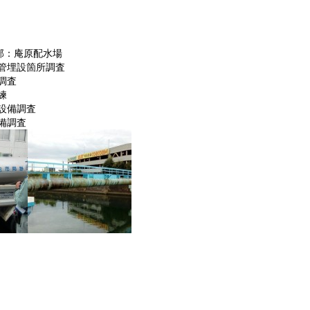
部：庵原配水場
設箇所調査
査
練
設備調査
調査