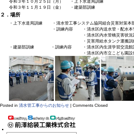
令和３年１０月２５日（月） ・上下水道局訓練
令和３年１１月１９日（金） ・建築部訓練
２．場所
・上下水道局訓練 ・清水管工事システム協同組合災害対策本
・訓練内容 ・清水区内送水管・配水本管埋
・清水区内水管橋災害状況調
・災害用給水タンク運搬訓
・建築部訓練 ・訓練内容 ・清水区内生涯学習交流館
・清水区内市立こども園設備
Posted in
清水管工事からのお知らせ
|
Comments Closed