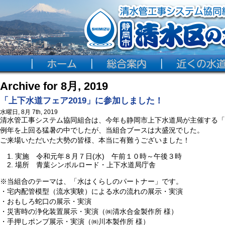
Archive for 8月, 2019
「上下水道フェア2019」に参加しました！
水曜日, 8月 7th, 2019
清水管工事システム協同組合は、今年も静岡市上下水道局が主催する「上
例年を上回る猛暑の中でしたが、当組合ブースは大盛況でした。
ご来場いただいた大勢の皆様、本当に有難うございました！
実施 令和元年８月７日(水) 午前１０時～午後３時
場所 青葉シンボルロード・上下水道局庁舎
※当組合のテーマは、「水はくらしのパートナー」です。
・宅内配管模型（流水実験）による水の流れの展示・実演
・おもしろ蛇口の展示・実演
・災害時の浄化装置展示・実演（㈱清水合金製作所 様）
・手押しポンプ展示・実演（㈱川本製作所 様）