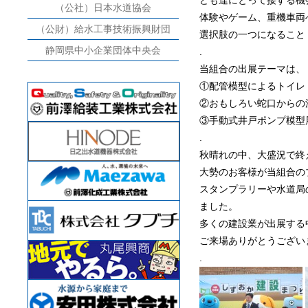
ども達にとって接する機
（公社）日本水道協会
体験やゲーム、重機車両
（公財）給水工事技術振興財団
選択肢の一つになること
静岡県中小企業団体中央会
.
当組合の出展テーマは、
①配管模型によるトイレ
②おもしろい蛇口からの
③手動式井戸ポンプ模型
.
秋晴れの中、大盛況で終
大勢のお客様が当組合の
スタンプラリーや水道局
ました。
多くの建設業が出展する
ご来場ありがとうござい
.