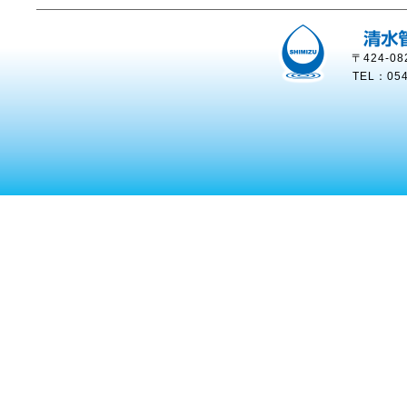
〒424-
TEL：054