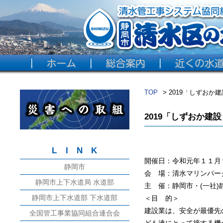
TOP
2019「しずおか
2019「しずおか建
LINK
開催日：令和元年１１月９日(
静岡市
会 場：清水マリンパー
静岡市上下水道局 水道部
主 催：静岡市・(一社
静岡市上下水道部 下水道部
＜目 的＞
建設業は、安全が最優先
全国管工事業協同組合連合会